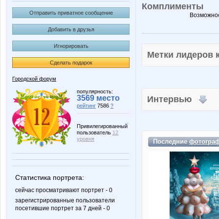
Комплименты
Отправить приватное сообщение
Возможнос
Добавить в друзья
Игнорировать
Метки лидеров
Сделать подарок
Городской форум
популярность:
3569 место
Интервью
рейтинг
7586
?
Привилегированный
пользователь
12
уровня
Последние
фотогра
Статистика портрета:
сейчас просматривают портрет - 0
зарегистрированные пользователи
посетившие портрет за 7 дней - 0