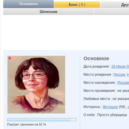
Основное
Блог
( 0 )
Дру
Шпионаж
Основное
Дата рождения :
28 Июля
Л
Место рождения :
Россия
,
Н
Место нахождения :
Россия
Место проживания : не ука
Любимые места : не указа
Интересы :
Фотошоп
(59) ,
О себе : Просто уборщица
Портрет заполнен на 91 %